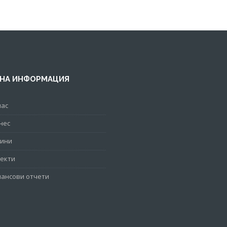
НА ИНФОРМАЦИЯ
нас
нес
ини
екти
ансови отчети