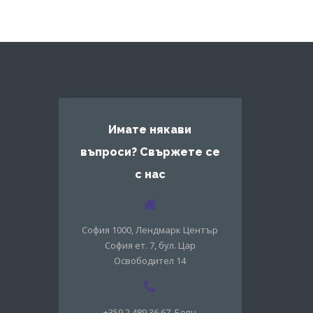
Имате някави
въпроси? Свържете се
с нас
София 1000, Лендмарк Център
София ет. 7, бул. Цар
Освободител 14
+359 2 489 36 67, Боян