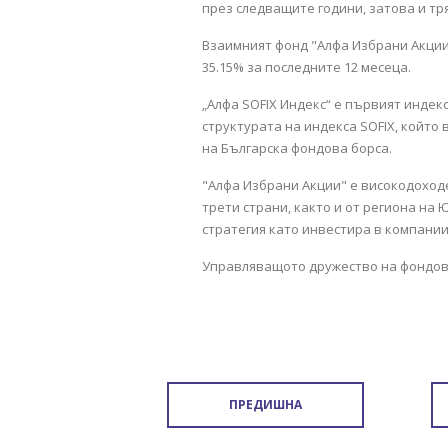
през следващите години, затова и тр
Взаимният фонд "Алфа Избрани Акции"
35.15% за последните 12 месеца.
„Алфа SOFIX Индекс“ е първият индек
структурата на индекса SOFIX, който
на Българска фондова борса.
"Алфа Избрани Акции" е високодоходе
трети страни, както и от региона на
стратегия като инвестира в компани
Управляващото дружество на фондове
ПРЕДИШНА