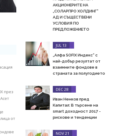
АКЦИОНЕРИТЕ НА
„СОЛАРПРО ХОЛДИНГ“
АД И СЪЩЕСТВЕНИ
УСЛОВИЯ ПО
ПРЕДЛОЖЕНИЕТО
JUL 13
„Алфа SOFIX Индекс“ с
най-добър резултат от
асация
взаимните фондове в
страната за полугодието
DEC 28
IX през
 Асет
Иван Ненков пред
Капитал: В търсене на
де
smart доходност 2017 -
рискове и тенденции
 лица от
фондове
NOV 21