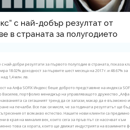
кс“ с най-добър резултат от
е в страната за полугодието
е с най-добри резултати за първото полугодие в страната, показа кл
ира 18.02% доходност за първите шест месеца на 2017 г. и 48.67% за
над 1,4 млн. лв.
ст на Алфа SOFIX Индекс беше доброто представяне на индекса SOF
р Василев, портфолио мениджър на управляващото дружество „Алфа
чакванията са сегашният тренд да се запази, макар да е възможно и
ане на печалби. Все пак си мисля, че за годината резултатът ще бъ
сътресения от всякакво естество. Нашите нови клиенти са предимно
дени в края на миналия век, които сега за пръв път се насочват към
менно това са хората, които ще движат индустрията на взаимните 