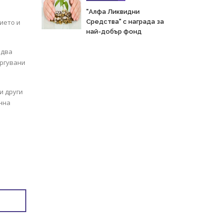
"Алфа Ликвидни
ието и
Средства" с награда за
най-добър фонд
едва
ъргувани
и други
нна