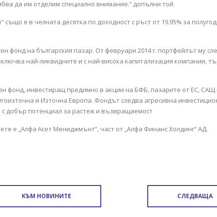
ябва да им отделим специално внимание.“ допълни той.
 също е в челната десятка по доходност с ръст от 19.95% за полугод
сен фонд на българския пазар. От февруари 2014 г. портфейлът му сл
 включва най-ликвидните и с най-висока капитализация компании, т
н фонд, инвестиращ предимно в акции на БФБ, пазарите от ЕС, САЩ 
 Югоизточна и Източна Европа. Фондът следва агресивна инвестицио
и с добър потенциал за растеж и възвращаемост
те е „Алфа Асет Мениджмънт“, част от „Алфа Финанс Холдинг“ АД.
КЪМ НОВИНИТЕ
СЛЕДВАЩА