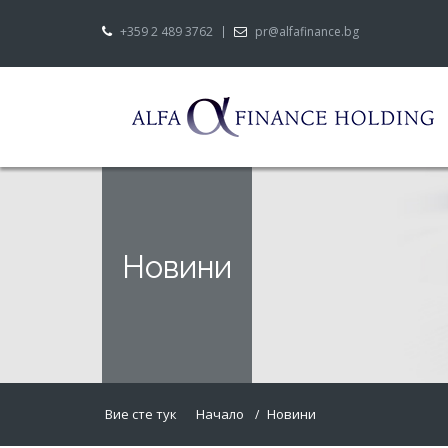
+359 2 489 3762
pr@alfafinance.bg
Новини
Вие сте тук
Начало
Новини