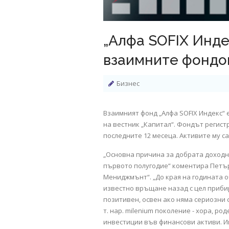
„Алфа SOFIX Инде
взаимните фондов
Бизнес
Взаимният фонд „Алфа SOFIX Индекс“ 
на вестник „Капитал“. Фондът регистр
последните 12 месеца. Активите му са 
„Oсновна причина за добрата доходно
първото полугодие“ коментира Петъ
Мениджмънт“. „До края на годината о
известно връщане назад с цел прибир
позитивен, освен ако няма сериозни 
т. нар. milenium поколение - хора, ро
инвестиции във финансови активи. И