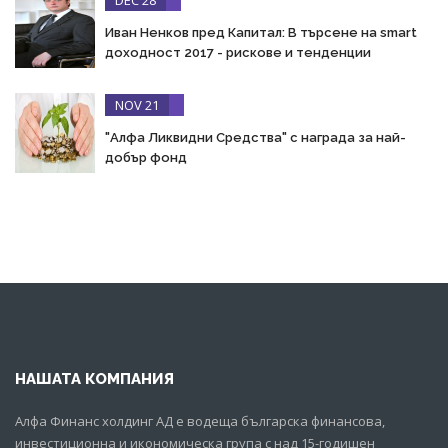
DEC 28
Иван Ненков пред Капитал: В търсене на smart
доходност 2017 - рискове и тенденции
NOV 21
"Алфа Ликвидни Средства" с награда за най-
добър фонд
НАШАТА КОМПАНИЯ
Алфа Финанс холдинг АД е водеща българска финансова,
инвестиционна и икономическа група с над 15-годишен