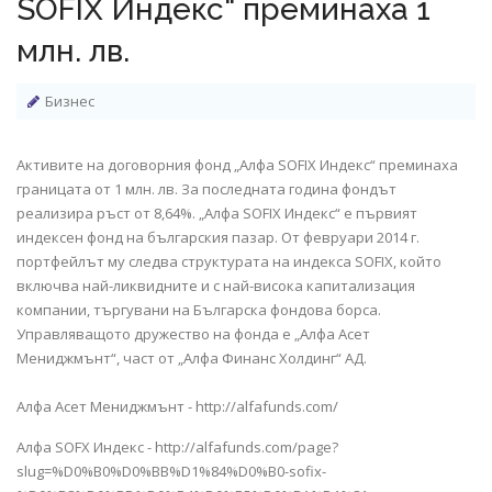
SOFIX Индекс“ преминаха 1
млн. лв.
Бизнес
Активите на договорния фонд „
Алфа SOFIX Индекс
“ преминаха
границата от 1 млн. лв. За последната година фондът
реализира ръст от 8,64%. „Алфа SOFIX Индекс“ е първият
индексен фонд на българския пазар. От февруари 2014 г.
портфейлът му следва структурата на индекса SOFIX, който
включва най-ликвидните и с най-висока капитализация
компании, търгувани на Българска фондова борса.
Управляващото дружество на фонда е
„Алфа Асет
Мениджмънт“
, част от „Алфа Финанс Холдинг“ АД.
Алфа Асет Мениджмънт -
http://alfafunds.com/
Алфа SOFX Индекс -
http://alfafunds.com/page?
slug=%D0%B0%D0%BB%D1%84%D0%B0-sofix-