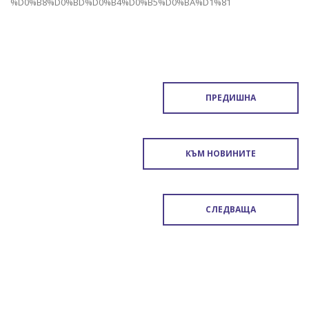
%D0%B8%D0%BD%D0%B4%D0%B5%D0%BA%D1%81
ПРЕДИШНА
КЪМ НОВИНИТЕ
СЛЕДВАЩА