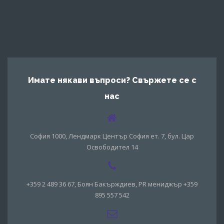
Имате някави въпроси? Свържете се с
нас
София 1000, Лендмарк Център София ет. 7, бул. Цар
Освободител 14
+359 2 489 36 67, Боян Бакърждиев, PR мениджър +359
895 557 542