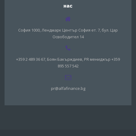
нас
София 1000, Лендмарк Център София ет. 7, бул. Цар
Освободител 14
+359 2 489 36 67, Боян Бакърждиев, PR мениджър +359
895 557 542
pr@alfafinance.bg