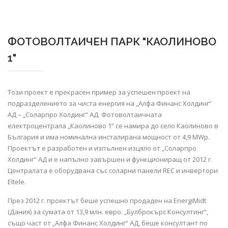
ФОТОВОЛТАИЧЕН ПАРК "КАОЛИНОВО
1"
Този проект е прекрасен пример за успешен проект на
подразделението за чиста енергия на „Алфа Финанс Холдинг“
АД – „Соларпро Холдинг“ АД. Фотоволтаичната
електроцентрала „Каолиново 1“ се намира до село Каолиново в
България и има номинална инсталирана мощност от 4,9 MWp.
Проектът е разработен и изпълнен изцяло от „Соларпро
Холдинг“ АД и е напълно завършен и функциониращ от 2012 г.
Централата е оборудвана със соларни панели REC и инвертори
Eltele.
През 2012 г. проектът беше успешно продаден на EnergiMidt
(Дания) за сумата от 13,9 млн. евро. „Булброкърс Консултинг“,
също част от „Алфа Финанс Холдинг“ АД, беше консултант по