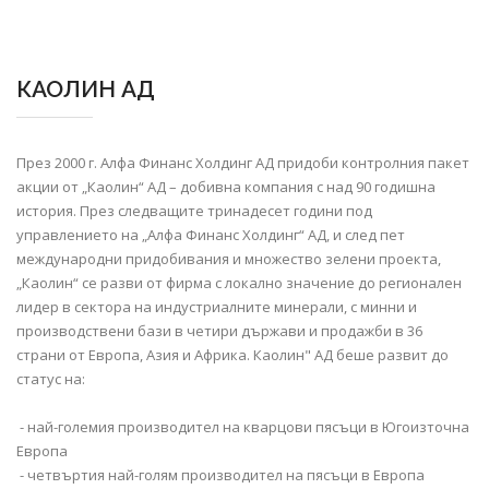
КАОЛИН АД
През 2000 г. Алфа Финанс Холдинг АД придоби контролния пакет
акции от „Каолин“ АД – добивна компания с над 90 годишна
история. През следващите тринадесет години под
управлението на „Алфа Финанс Холдинг“ АД, и след пет
международни придобивания и множество зелени проекта,
„Каолин“ се разви от фирма с локално значение до регионален
лидер в сектора на индустриалните минерали, с минни и
производствени бази в четири държави и продажби в 36
страни от Европа, Азия и Африка. Каолин" АД беше развит до
статус на:
- най-големия производител на кварцови пясъци в Югоизточна
Европа
- четвъртия най-голям производител на пясъци в Европа