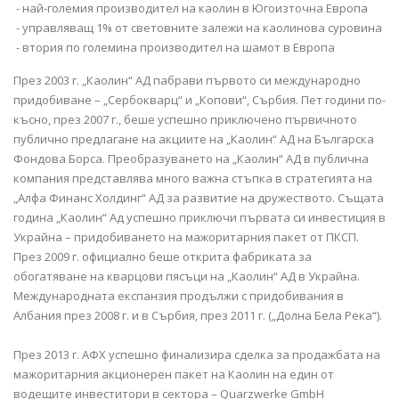
- най-големия производител на каолин в Югоизточна Европа
- управляващ 1% от световните залежи на каолинова суровина
- втория по големина производител на шамот в Европа
През 2003 г. „Каолин“ АД пабрави първото си международно
придобиване – „Сербокварц“ и „Копови“, Сърбия. Пет години по-
късно, през 2007 г., беше успешно приключено първичното
публично предлагане на акциите на „Каолин“ АД на Българска
Фондова Борса. Преобразуването на „Каолин“ АД в публична
компания представлява много важна стъпка в стратегията на
„Алфа Финанс Холдинг“ АД за развитие на дружеството. Същата
година „Каолин“ Ад успешно приключи първата си инвестиция в
Украйна – придобиването на мажоритарния пакет от ПКСП.
През 2009 г. официално беше открита фабриката за
обогатяване на кварцови пясъци на „Каолин“ АД в Украйна.
Международната експанзия продължи с придобивания в
Албания през 2008 г. и в Сърбия, през 2011 г. („Долна Бела Река“).
През 2013 г. АФХ успешно финализира сделка за продажбата на
мажоритарния акционерен пакет на Каолин на един от
водещите инвеститори в сектора – Quarzwerke GmbH