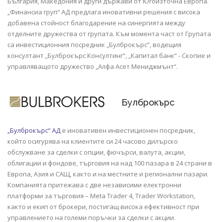
България, Македония и други държави от Югоизточна Европа.
„Финансиа груп“ АД предлага иновативни решения с висока
добавена стойност благодарение на синергията между
отделните дружества от групата. Към момента част от Групата
са инвестиционния посредник „Булброкърс“, водещия
консултант „Булброкърс Консултинг“, „Капитал банк“ - Скопие и
управляващото дружество „Алфа Асет Мениджмънт“.
Булброкърс
„Булброкърс“ АД
е иновативен инвестиционен посредник,
който осигурява на клиентите си 24 часово дилърско
обслужване за сделки с опции, фючърси, валута, акции,
облигации и фондове, търговия на над 100 пазара в 24 страни в
Европа, Азия и САЩ, както и на местните и регионални пазари.
Компанията притежава с две независими електронни
платформи за търговия – Meta Trader 4, Trader Workstation,
както и екип от брокери, постигащ висока ефективност при
управлението на големи поръчки за сделки с акции.