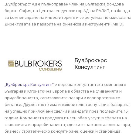
„Булброкърс“ АД е пълноправен член на Българска фондова
борса - София, на Централен депозитар АД, на БАЛИП, на Фонда
за компенсиране на инвеститорите и се регулира по смисъла на
Директиватa за пазарите на финансови инструменти (MiFID).
Булброкърс
Консултинг
„Булброкърс Консултинг“
е водеща консултантска компания в
България и Югоизточна Европа в областта на сливанията и
придобиванията, капиталовите пазари и корпоративните
финанси. Дружеството има изключителна репутация, базирана
на успешно приключени сделки и мандати през последните 15
години. Компанията предлага пълен обем услуги в сферата на
сливанията и придобиванията, сделките на капиталови пазари,
бизнес / стратегическо консултиране, оценки и становища,